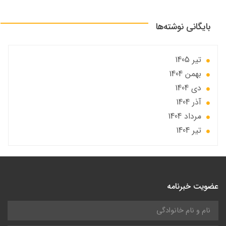
بایگانی نوشته‌ها
تير 1405
بهمن 1404
دی 1404
آذر 1404
مرداد 1404
تير 1404
عضویت خبرنامه