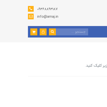
09368893187
info@amaj.in
یر کلیک کنید.