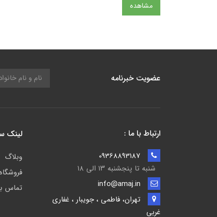
مشاهده
عضویت خبرنامه
ارتباط با ما :
لینک س
09368893187
وبلاگ
شنبه تا پنجشنبه ۱۳ الی ۱۸
فروشگاه
info@amaj.in
تماس با
تهران، فاطمی ، جویبار ، غفاری
غربی