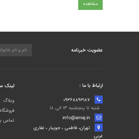
مشاهده
عضویت خبرنامه
ارتباط با ما :
لینک س
09368893187
وبلاگ
شنبه تا پنجشنبه ۱۳ الی ۱۸
فروشگاه
info@amaj.in
تماس با
تهران، فاطمی ، جویبار ، غفاری
غربی