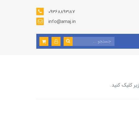
09368893187
info@amaj.in
یر کلیک کنید.