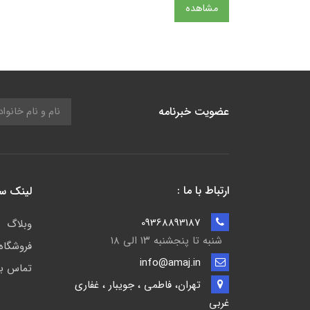
مشاهده
عضویت خبرنامه
ارتباط با ما :
لینک س
09368893187
وبلاگ
شنبه تا پنجشنبه ۱۳ الی ۱۸
فروشگاه
info@amaj.in
تماس با
تهران، فاطمی ، جویبار ، غفاری
غربی