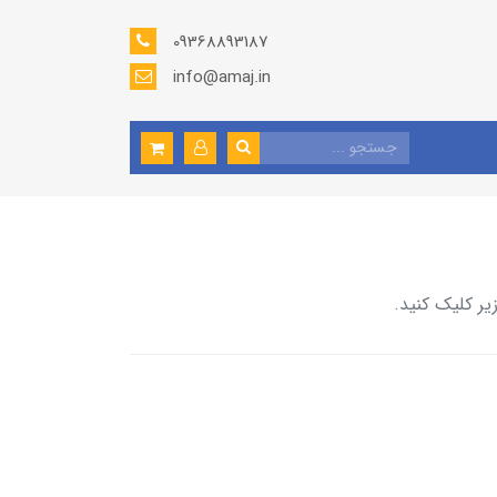
09368893187
info@amaj.in
یر کلیک کنید.