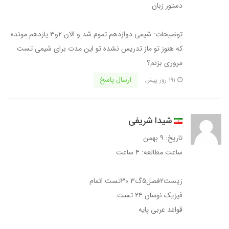
دستور زبان
توضیحات: شیمی دوازدهم تموم شد و الان ۲و۳ یازدهم مونده
که هنوز تو ماز تدریس نشده تو این مدت برای شیمی تست
مروری بزنم؟
ارسال پاسخ
191 روز پیش
شیدا شریفی
تاریخ: ۹ بهمن
ساعت مطالعه: ۴ ساعت
زیست۲فصل۵گ۳ ۳۰تست اتمام
فیزیک نوسان ۲۴ تست
قواعد عربی پایه